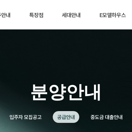
주안내
특장점
세대안내
E모델하우스
입지환경
84㎡ A
84㎡ A
프리미엄 6
84㎡ B
84㎡ D
동호/단지배치도
84㎡ C
전시품목
시스템
84㎡ D
분양안내
입주자 모집공고
공급안내
중도금 대출안내