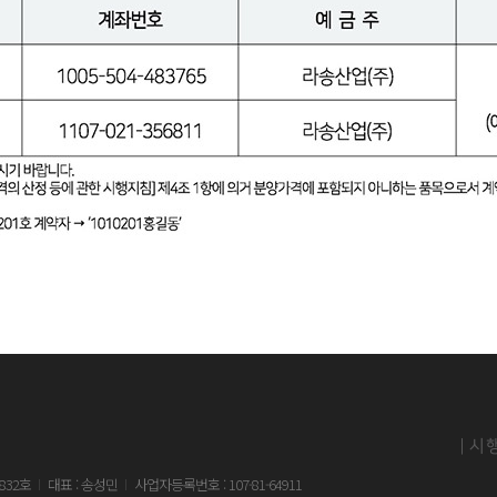
832호
대표 : 송성민
사업자등록번호 : 107-81-64911