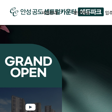
사업안내
분양안내
입
사업개요
입주자 모집공고
시공사 소개
공급안내
홍보영상
중도금 대출안내
오시는 길